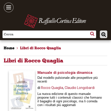
Home
Libri di Rocco Quaglia
Libri di Rocco Quaglia
Manuale di psicologia dinamica
Dal modello pulsionale alle prospettive più
recenti
di
Rocco Quaglia
,
Claudio Longobardi
La nuova edizione di questo manuale
propone tutti i contenuti classici che formano
il bagaglio di ogni psicologo, ma li correda
con i risultati più aggiornati