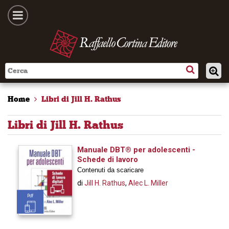
Home
Libri di Jill H. Rathus
Libri di Jill H. Rathus
Manuale DBT® per adolescenti -
Schede di lavoro
Contenuti da scaricare
di
Jill H. Rathus
,
Alec L. Miller
Pdf