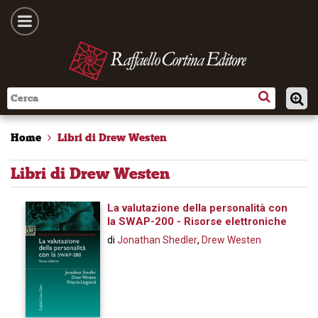
Home
Libri di Drew Westen
Libri di Drew Westen
La valutazione della personalità con
la SWAP-200 - Risorse elettroniche
di
Jonathan Shedler
,
Drew Westen