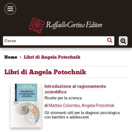
Home
Libri di Angela Potochnik
Libri di Angela Potochnik
Introduzione al ragionamento
scientifico
Ricette per la scienza
di
Matteo Colombo
,
Angela Potochnik
Gli strumenti utili per la diagnosi psicologica
con bambini e adolescenti