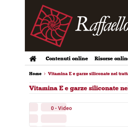
Contenuti online
Risorse onlin
Home
Vitamina E e garze siliconate nel tratt
Vitamina E e garze siliconate nel
0 - Video