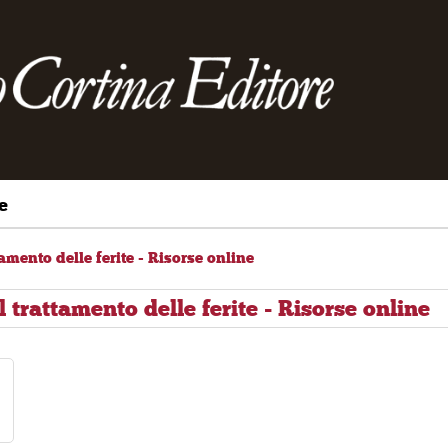
e
amento delle ferite - Risorse online
 trattamento delle ferite - Risorse online